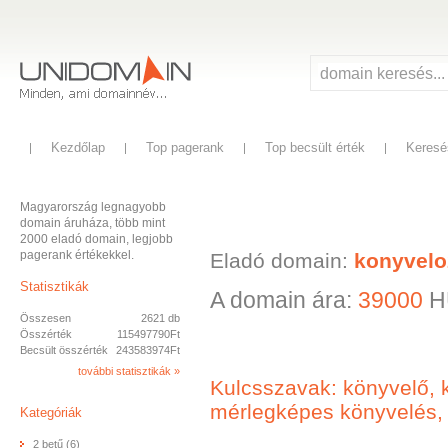
Kezdőlap
Top pagerank
Top becsült érték
Keresé
Magyarország legnagyobb
domain áruháza, több mint
2000 eladó domain, legjobb
pagerank értékekkel.
Eladó domain:
konyvelo
Statisztikák
A domain ára:
39000
H
Összesen
2621 db
Összérték
115497790Ft
Becsült összérték
243583974Ft
további statisztikák »
Kulcsszavak: könyvelő, 
mérlegképes könyvelés, 
Kategóriák
2 betű (6)