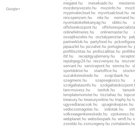
megatel.hu
mesekiado.hu
mesterni
mozdonyvezeto.hu
moziinfo.hu
mozit
Google+
myprivatecloud.hu
myvirtualcloud.hu
ne
nincspenzem.hu
nite.hu
normand.hu
nyomtatokellekanyag.hu
oblito.hu
offshorekozpont.hu
offshorespecialist
onlinefelmeres.hu
onlinemaster.hu
ossejtkezeles.hu
osztalypenztar.hu
pal
partnerklub.hu
partyfood.hu
pckonfigura
pipauzlet.hu
pizzahot.hu
portugieser.hu
profiltisztitas.hu
profiszallitas.hu
profitk
rbf.hu
receptgyujtemeny.hu
recepton
repulojegy24.hu
reszvenyes.hu
reszve
servant.hu
servicepont.hu
servira.hu
s
sportdoktor.hu
startoffice.hu
stockm
suzukikereskedo.hu
svajcibank.hu
szegmens.hu
szepsegkorzo.hu
szolgaltatasinfo.hu
szolgaltatokozpont.
tancmuvesz.hu
tanitok.hu
tanusi
templatemonster.hu
tisztahaz.hu
topco
treasury.hu
treasuryonline.hu
trophy.hu
t
ugyvedtanacsok.hu
ujsagirokepzes.hu
vedocsomagolas.hu
vidiotak.hu
vir
volkswagenkereskedo.hu
vpskereso.hu
webplanet.hu
websitespark.hu
wm8.hu
zsiroldo.hu
zsirszegeny.hu
zsirtalanito.h