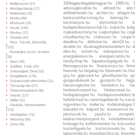
100leggazdagabbmagyar.hu
1989.hu
Melléknevek (67)
adossagkivaltas.hu
ahmed.hu
ahn.
Mezőgazdaság (17)
antibakterialis.hu
archeo.hu
atlagos.h
Multimedia (19)
bankszamlacsomag.hu
bansag.hu
Munka (89)
bizomanyos.hu
biztoshitel.hu
b
Művészet (33)
budapestbusinessclub.hu
bujtar.hu
bulg
Nevek (106)
cegkedvezmeny.hu
cegkomplex.hu
ceg
Növény (17)
cloudfactory.hu
clubmusic.hu
coupe.h
Oktatás (55)
deadline.hu
dellstore.hu
dent24.hu
Pénz, Tőzsde, Biztosítás
disable.hu
divatnagykereskedelem.hu
d
(122)
ebm.hu
eckert.hu
edenpanzio.hu
Romantika, érzés, érzelem
energiakereso.hu
energiaszamla.hu
(20)
familyshop.hu
fapadosrepjegyek.hu
f
Sport (38)
filemegosztas.hu
finanszirozo.hu
firm
Szállítás, Futár (33)
forexnet.hu
forgatag.hu
fotomarkt.hu
fri
Szépségipar, Divat (52)
gcp.hu
gepcsere.hu
ghostbuster.hu
go
Szolgáltatás (170)
gyogyudulesek.hu
gyurasits.hu
hagy
Szórakoztató elektronika (21)
hazassagkotes.hu
hazikeksz.hu
ha
Társasági élet (57)
hirdeteskozpont.hu
hitelazonnal.hu
Telekommunikáció (86)
honlapdesigner.hu
honlapuzemeltetes.h
Utazás (117)
hybridcloud.hu
iaasmegoldasok.hu
iceca
Vallás (11)
ingyentaxi.hu
irodai.hu
irodakatalogus.
Vásárlás, Kereskedelem
italoutlet.hu
italpont.hu
itasaservice.hu
(176)
jokonyvek.hu
jopofa.hu
jovopark
Vendéglátás (70)
kedvezmenykozpont.hu
kehidathermal.
Webshop (84)
kofarago.hu
koffeinmentes.hu
kolcsonka
Zene (45)
kozterfigyelo.hu
koztisztviselo.hu
koz
lapnyomda.hu
lezerplasztika.hu
linuxme