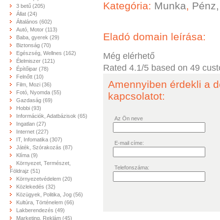
Kategória:
Munka
,
Pénz,
3 betű (205)
Állat (24)
Általános (602)
Autó, Motor (113)
Eladó domain leírása:
Baba, gyerek (29)
Biztonság (70)
Egészség, Wellnes (162)
Még elérhető
Élelmiszer (121)
Rated
4.1
/5 based on
49
cust
Építőipar (78)
Felnőtt (10)
Amennyiben érdekli a d
Film, Mozi (36)
Fotó, Nyomda (55)
kapcsolatot:
Gazdaság (69)
Hobbi (93)
Információk, Adatbázisok (65)
Az Ön neve
Ingatlan (27)
Internet (227)
IT, Infomatika (307)
E-mail címe:
Játék, Szórakozás (87)
Klíma (9)
Környezet, Természet,
Telefonszáma:
Földrajz (51)
Környezetvédelem (20)
Közlekedés (32)
Közügyek, Politika, Jog (56)
Kultúra, Történelem (66)
Lakberendezés (49)
Marketing, Reklám (45)